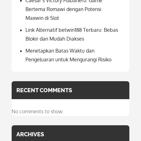
Caesar’s Victory Habanero: Game
Bertema Romawi dengan Potensi
Maxwin di Slot
Link Alternatif betwin188 Terbaru: Bebas
Blokir dan Mudah Diakses
Menetapkan Batas Waktu dan
Pengeluaran untuk Mengurangi Risiko
RECENT COMMENTS
No comments to show.
ARCHIVES