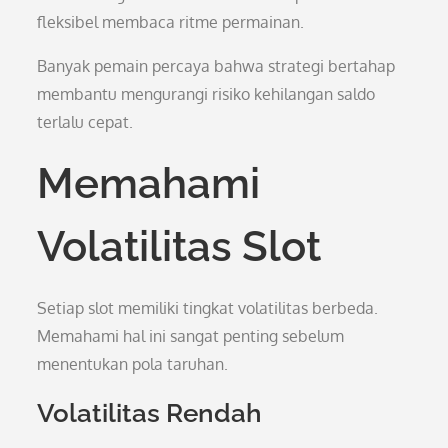
fleksibel membaca ritme permainan.
Banyak pemain percaya bahwa strategi bertahap
membantu mengurangi risiko kehilangan saldo
terlalu cepat.
Memahami
Volatilitas Slot
Setiap slot memiliki tingkat volatilitas berbeda.
Memahami hal ini sangat penting sebelum
menentukan pola taruhan.
Volatilitas Rendah