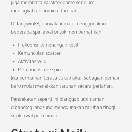
juga membaca karakter game sebelum
meningkatkan nominal taruhan.
Di fangwin88, banyak pemain menggunakan
beberapa spin awal untuk memperhatikan:
Frekuensi kemenangan kecil
Kemunculan scatter
Aktivitas wild
Pola bonus free spin
Jika permainan terasa cukup aktif, sebagian pemain
baru mulai menaikkan taruhan secara perlahan.
Pendekatan seperti ini dianggap lebih aman
dibanding langsung menggunakan taruhan tinggi
sejak awal permainan.