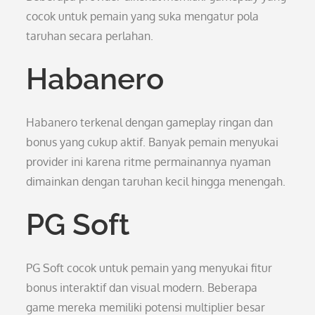
cocok untuk pemain yang suka mengatur pola
taruhan secara perlahan.
Habanero
Habanero terkenal dengan gameplay ringan dan
bonus yang cukup aktif. Banyak pemain menyukai
provider ini karena ritme permainannya nyaman
dimainkan dengan taruhan kecil hingga menengah.
PG Soft
PG Soft cocok untuk pemain yang menyukai fitur
bonus interaktif dan visual modern. Beberapa
game mereka memiliki potensi multiplier besar