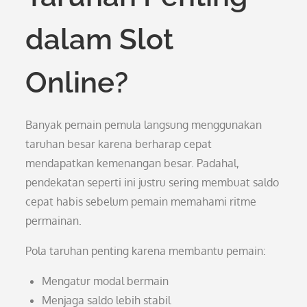
dalam Slot
Online?
Banyak pemain pemula langsung menggunakan
taruhan besar karena berharap cepat
mendapatkan kemenangan besar. Padahal,
pendekatan seperti ini justru sering membuat saldo
cepat habis sebelum pemain memahami ritme
permainan.
Pola taruhan penting karena membantu pemain:
Mengatur modal bermain
Menjaga saldo lebih stabil