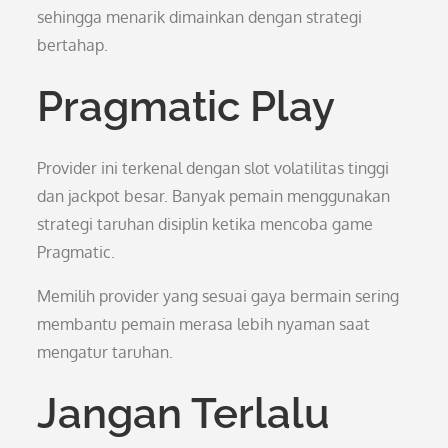
sehingga menarik dimainkan dengan strategi
bertahap.
Pragmatic Play
Provider ini terkenal dengan slot volatilitas tinggi
dan jackpot besar. Banyak pemain menggunakan
strategi taruhan disiplin ketika mencoba game
Pragmatic.
Memilih provider yang sesuai gaya bermain sering
membantu pemain merasa lebih nyaman saat
mengatur taruhan.
Jangan Terlalu