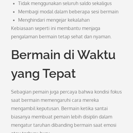
Tidak menggunakan seluruh saldo sekaligus
Membagi modal dalam beberapa sesi bermain
Menghindari mengejar kekalahan
Kebiasaan seperti ini membantu menjaga
pengalaman bermain tetap sehat dan nyaman.
Bermain di Waktu
yang Tepat
Sebagian pemain juga percaya bahwa kondisi fokus
saat bermain memengaruhi cara mereka
mengambil keputusan. Bermain ketika santai
biasanya membuat pemain lebih disiplin dalam
mengatur taruhan dibanding bermain saat emosi