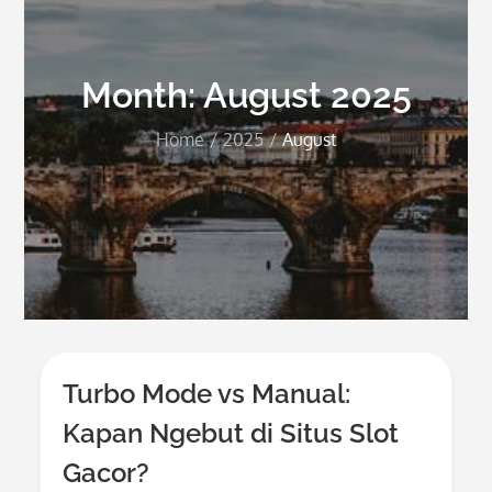
Month:
August 2025
Home
2025
August
Turbo Mode vs Manual:
Kapan Ngebut di Situs Slot
Gacor?