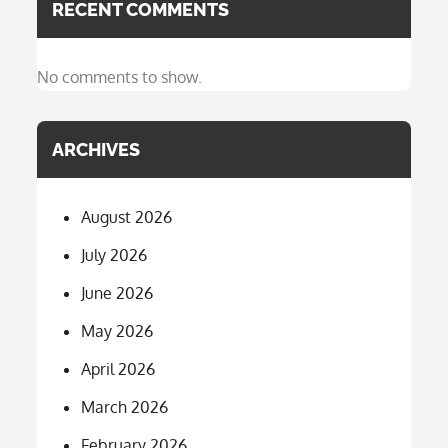
RECENT COMMENTS
No comments to show.
ARCHIVES
August 2026
July 2026
June 2026
May 2026
April 2026
March 2026
February 2026