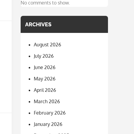
No comments to show.
ARCHIVES
August 2026
July 2026
June 2026
May 2026
April 2026
March 2026
February 2026
January 2026