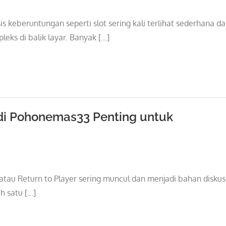
 keberuntungan seperti slot sering kali terlihat sederhana da
eks di balik layar. Banyak […]
di Pohonemas33 Penting untuk
 atau Return to Player sering muncul dan menjadi bahan diskus
h satu […]