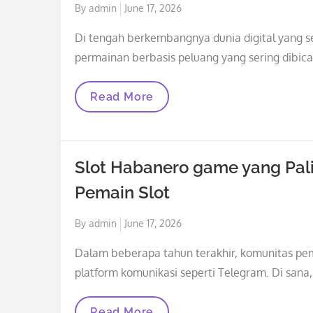
Andalan
Posted
By
admin
June 17, 2026
on
Di tengah berkembangnya dunia digital yang 
permainan berbasis peluang yang sering dibicar
Menguji
Read More
Kehandalan
Ikatan
Peluang
Di
Badak178
Slot Habanero game yang Pal
Pemain Slot
Posted
By
admin
June 17, 2026
on
Dalam beberapa tahun terakhir, komunitas pem
platform komunikasi seperti Telegram. Di sana,
Slot
Read More