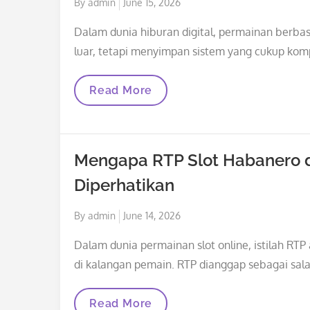
Posted
By
admin
June 15, 2026
Mana
Pilihan
on
Kamu?
Dalam dunia hiburan digital, permainan berbasis
luar, tetapi menyimpan sistem yang cukup kompl
Volatilitas
Read More
Slot
Online:
Mengapa
Hasil
Permainan
Mengapa RTP Slot Habanero 
Tidak
Bisa
Diperhatikan
Diprediksi
Posted
By
admin
June 14, 2026
on
Dalam dunia permainan slot online, istilah RTP
di kalangan pemain. RTP dianggap sebagai sala
Mengapa
Read More