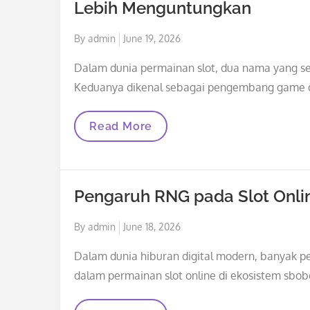
Lebih Menguntungkan
Posted
By
admin
June 19, 2026
on
Dalam dunia permainan slot, dua nama yang s
Keduanya dikenal sebagai pengembang game den
Perbandingan
Read More
Game
Slot
Habanero
Vs
PGSoft
Pengaruh RNG pada Slot Onlin
Di
SLOT:
Mana
Posted
By
admin
June 18, 2026
Yang
Lebih
on
Menguntungkan
Dalam dunia hiburan digital modern, banyak 
dalam permainan slot online di ekosistem sbobe