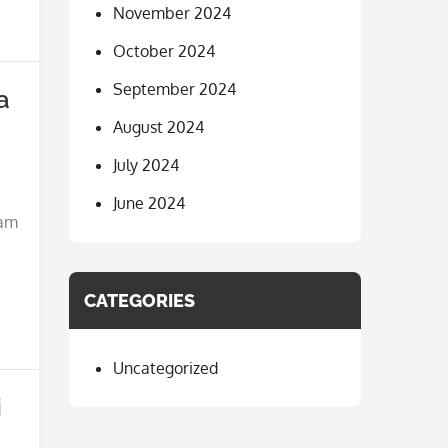
November 2024
October 2024
September 2024
a
August 2024
July 2024
June 2024
lam
CATEGORIES
Uncategorized
i