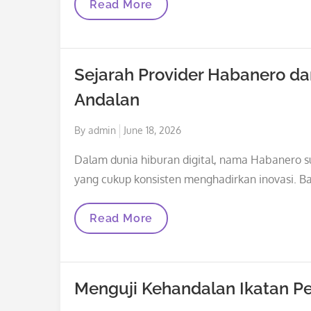
Pengaruh
Read More
RNG
Pada
Slot
Online:
Apakah
Sejarah Provider Habanero d
Bisa
Dibaca
Andalan
Polanya?
Posted
By
admin
June 18, 2026
on
Dalam dunia hiburan digital, nama Habanero su
yang cukup konsisten menghadirkan inovasi. 
Sejarah
Read More
Provider
Habanero
Dan
Kenapa
Unyu168
Menguji Kehandalan Ikatan P
Memilihnya
Sebagai