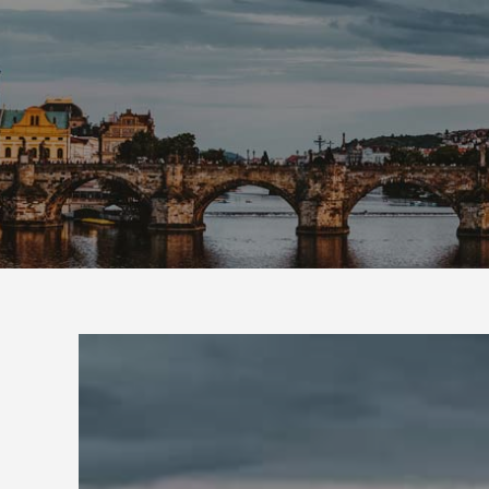
Skip
to
content