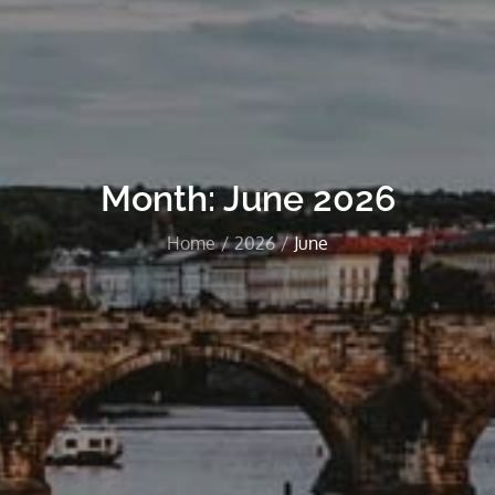
Month:
June 2026
Home
2026
June