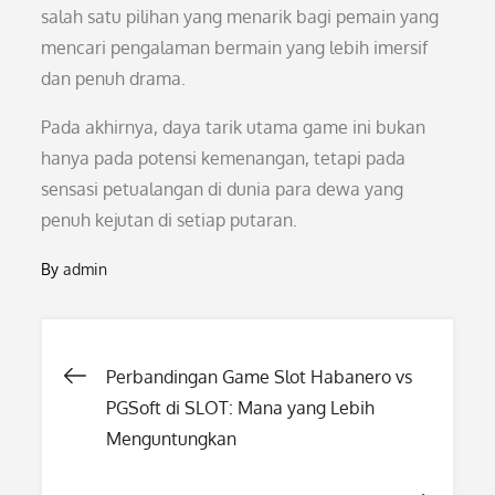
salah satu pilihan yang menarik bagi pemain yang
mencari pengalaman bermain yang lebih imersif
dan penuh drama.
Pada akhirnya, daya tarik utama game ini bukan
hanya pada potensi kemenangan, tetapi pada
sensasi petualangan di dunia para dewa yang
penuh kejutan di setiap putaran.
By
admin
Post
Perbandingan Game Slot Habanero vs
PGSoft di SLOT: Mana yang Lebih
navigation
Menguntungkan