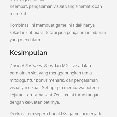
Keempat, pengalaman visual yang sinematik dan
memikat.
Kombinasi ini membuat game ini tidak hanya
sekadar slot biasa, tetapi juga pengalaman hiburan
yang mendalam.
Kesimpulan
Ancient Fortunes: Zeus
dari MG Live adalah
permainan slot yang menggabungkan tema
mitologi, fitur bonus menarik, dan pengalaman
visual yang kuat. Setiap spin membawa potensi
kejutan, terutama saat Zeus mulai turun tangan
dengan kekuatan petirnya.
Di ekosistem seperti badak178, game ini menjadi