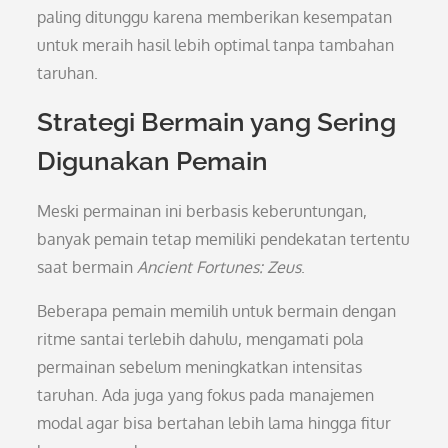
paling ditunggu karena memberikan kesempatan
untuk meraih hasil lebih optimal tanpa tambahan
taruhan.
Strategi Bermain yang Sering
Digunakan Pemain
Meski permainan ini berbasis keberuntungan,
banyak pemain tetap memiliki pendekatan tertentu
saat bermain
Ancient Fortunes: Zeus
.
Beberapa pemain memilih untuk bermain dengan
ritme santai terlebih dahulu, mengamati pola
permainan sebelum meningkatkan intensitas
taruhan. Ada juga yang fokus pada manajemen
modal agar bisa bertahan lebih lama hingga fitur