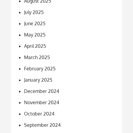
August 2025
July 2025
June 2025
May 2025
April 2025
March 2025
February 2025
January 2025
December 2024
November 2024
October 2024
September 2024