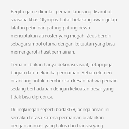
Begitu game dimulai, pemain langsung disambut
suasana khas Olympus. Latar belakang awan gelap,
kilatan petir, dan patung-patung dewa
menciptakan atmosfer yang megah. Zeus berdiri
sebagai simbol utama dengan kekuatan yang bisa
memengaruhi hasil permainan.
Tema ini bukan hanya dekorasi visual, tetapi juga
bagian dari mekanika permainan. Setiap elemen
dirancang untuk memberikan kesan bahwa pemain
sedang berhadapan dengan kekuatan besar yang
tidak bisa diprediksi.
Di lingkungan seperti badak178, pengalaman ini
semakin terasa karena permainan dijalankan
dengan animasi yang halus dan transisi yang