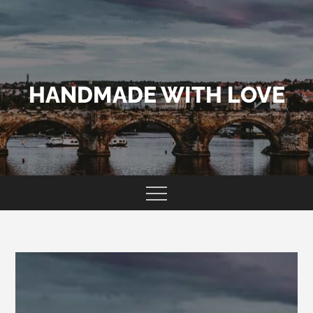
Skip
to
content
HANDMADE WITH LOVE