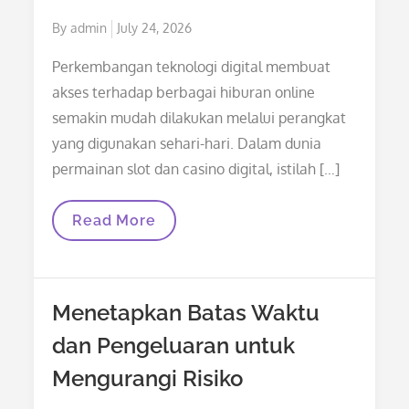
Posted
By
admin
July 24, 2026
on
Perkembangan teknologi digital membuat
akses terhadap berbagai hiburan online
semakin mudah dilakukan melalui perangkat
yang digunakan sehari-hari. Dalam dunia
permainan slot dan casino digital, istilah […]
Link
Read More
Alternatif
Betwin188
Terbaru:
Bebas
Blokir
Menetapkan Batas Waktu
Dan
Mudah
dan Pengeluaran untuk
Diakses
Mengurangi Risiko