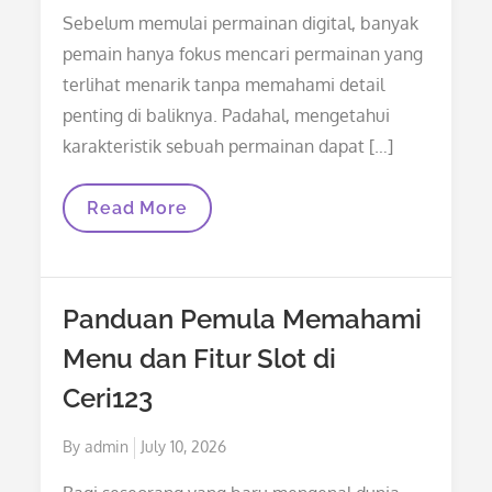
on
Sebelum memulai permainan digital, banyak
pemain hanya fokus mencari permainan yang
terlihat menarik tanpa memahami detail
penting di baliknya. Padahal, mengetahui
karakteristik sebuah permainan dapat […]
Checklist
Read More
Sebelum
Main:
RTP,
Volatilitas,
Fitur,
Panduan Pemula Memahami
Dan
Modal
Menu dan Fitur Slot di
Di
Slot
Ceri123
Posted
By
admin
July 10, 2026
on