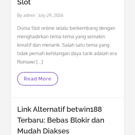
Slot
Posted
By
admin
July 29, 2026
on
Dunia Slot online selalu berkembang dengan
menghadirkan tema-tema yang semakin
kreatif dan menarik. Salah satu tema yang
tidak pernah kehilangan daya tarik adalah era
Romawi […]
Caesar’s
Read More
Victory
Habanero:
Game
Bertema
Romawi
Link Alternatif betwin188
Dengan
Potensi
Terbaru: Bebas Blokir dan
Maxwin
Di
Mudah Diakses
Slot