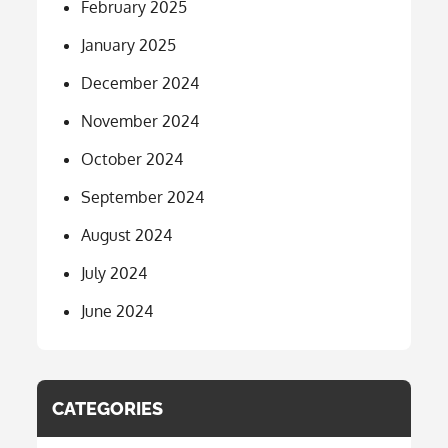
February 2025
January 2025
December 2024
November 2024
October 2024
September 2024
August 2024
July 2024
June 2024
CATEGORIES