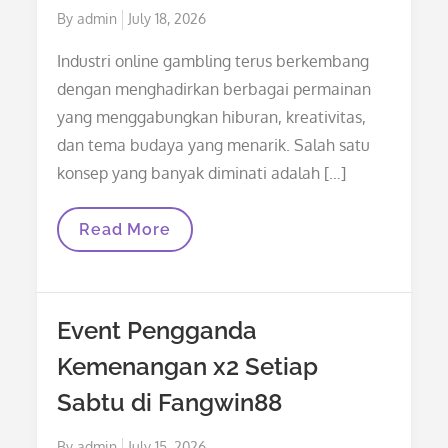
Posted
By
admin
July 18, 2026
on
Industri online gambling terus berkembang
dengan menghadirkan berbagai permainan
yang menggabungkan hiburan, kreativitas,
dan tema budaya yang menarik. Salah satu
konsep yang banyak diminati adalah […]
Fa
Read More
Chai
Shen
Deluxe
Habanero:
Dewa
Event Pengganda
Kekayaan
Hadir
Kemenangan x2 Setiap
Di
Pohonemas33
Sabtu di Fangwin88
Posted
By
admin
July 15, 2026