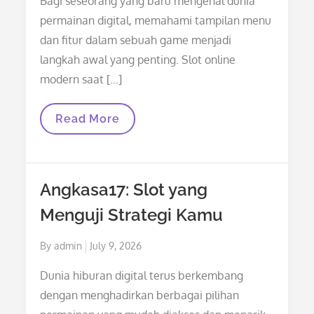
Bagi seseorang yang baru mengenal dunia
permainan digital, memahami tampilan menu
dan fitur dalam sebuah game menjadi
langkah awal yang penting. Slot online
modern saat […]
Panduan
Read More
Pemula
Memahami
Menu
Dan
Fitur
Angkasa17: Slot yang
Slot
Di
Menguji Strategi Kamu
Ceri123
Posted
By
admin
July 9, 2026
on
Dunia hiburan digital terus berkembang
dengan menghadirkan berbagai pilihan