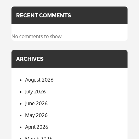
RECENT COMMENTS
No comments to show.
ARCHIVES
August 2026
July 2026
June 2026
May 2026
April 2026
March 2026