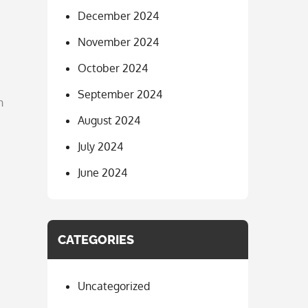
December 2024
November 2024
October 2024
September 2024
n
August 2024
July 2024
June 2024
CATEGORIES
Uncategorized