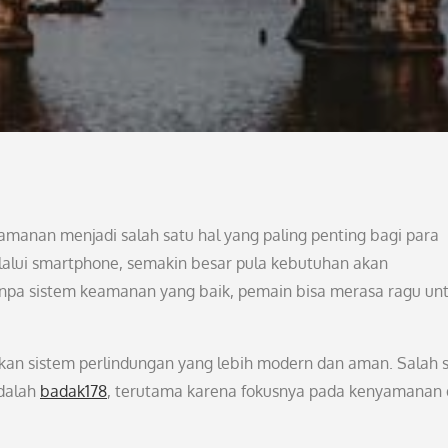
keamanan menjadi salah satu hal yang paling penting bagi para
alui smartphone, semakin besar pula kebutuhan akan
anpa sistem keamanan yang baik, pemain bisa merasa ragu un
kan sistem perlindungan yang lebih modern dan aman. Salah 
adalah
badak178
, terutama karena fokusnya pada kenyamanan