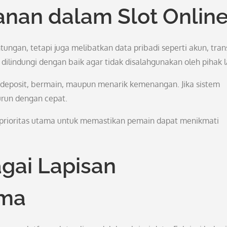
nan dalam Slot Onlin
ungan, tetapi juga melibatkan data pribadi seperti akun, tran
dilindungi dengan baik agar tidak disalahgunakan oleh pihak l
deposit, bermain, maupun menarik kemenangan. Jika sistem
run dengan cepat.
 prioritas utama untuk memastikan pemain dapat menikmati
agai Lapisan
ama