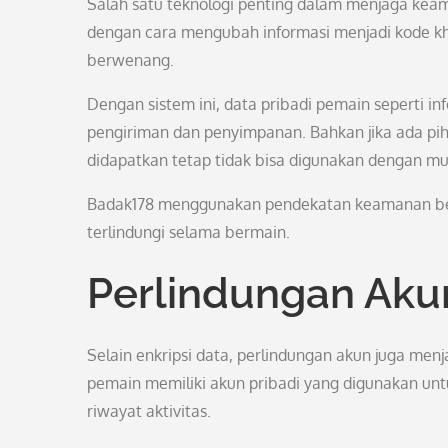
Salah satu teknologi penting dalam menjaga keaman
dengan cara mengubah informasi menjadi kode kh
berwenang.
Dengan sistem ini, data pribadi pemain seperti i
pengiriman dan penyimpanan. Bahkan jika ada pi
didapatkan tetap tidak bisa digunakan dengan m
Badak178 menggunakan pendekatan keamanan berb
terlindungi selama bermain.
Perlindungan Ak
Selain enkripsi data, perlindungan akun juga men
pemain memiliki akun pribadi yang digunakan un
riwayat aktivitas.