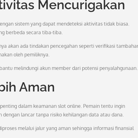
tivitas Mencurigakan
dengan sistem yang dapat mendeteksi aktivitas tidak biasa.
ang berbeda secara tiba-tiba.
sanya akan ada tindakan pencegahan seperti verifikasi tambaha
akan oleh pemiliknya.
antu melindungi akun member dari potensi penyalahgunaan.
ebih Aman
n penting dalam keamanan slot online. Pemain tentu ingin
dengan lancar tanpa risiko kehilangan data atau dana.
diproses melalui jalur yang aman sehingga informasi finansial