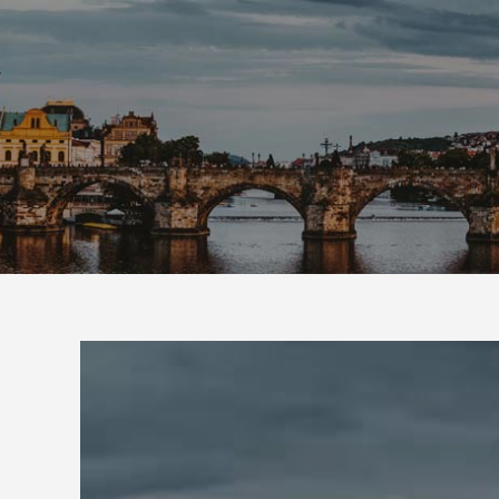
Skip
to
content