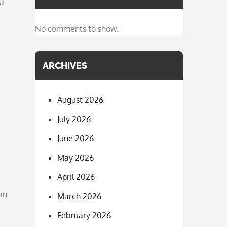
ja
No comments to show.
ARCHIVES
August 2026
July 2026
June 2026
May 2026
April 2026
an
March 2026
February 2026