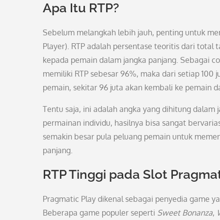
Apa Itu RTP?
Sebelum melangkah lebih jauh, penting untuk me
Player). RTP adalah persentase teoritis dari tota
kepada pemain dalam jangka panjang. Sebagai con
memiliki RTP sebesar 96%, maka dari setiap 100 j
pemain, sekitar 96 juta akan kembali ke pemain
Tentu saja, ini adalah angka yang dihitung dalam 
permainan individu, hasilnya bisa sangat bervarias
semakin besar pula peluang pemain untuk meme
panjang.
RTP Tinggi pada Slot Pragmati
Pragmatic Play dikenal sebagai penyedia game ya
Beberapa game populer seperti
Sweet Bonanza
,