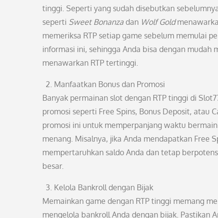
tinggi. Seperti yang sudah disebutkan sebelumny
seperti
Sweet Bonanza
dan
Wolf Gold
menawarkan 
memeriksa RTP setiap game sebelum memulai pe
informasi ini, sehingga Anda bisa dengan mudah
menawarkan RTP tertinggi.
Manfaatkan Bonus dan Promosi
Banyak permainan slot dengan RTP tinggi di Slot77
promosi seperti Free Spins, Bonus Deposit, atau
promosi ini untuk memperpanjang waktu bermain
menang. Misalnya, jika Anda mendapatkan Free S
mempertaruhkan saldo Anda dan tetap berpote
besar.
Kelola Bankroll dengan Bijak
Memainkan game dengan RTP tinggi memang menar
mengelola bankroll Anda dengan bijak. Pastikan 