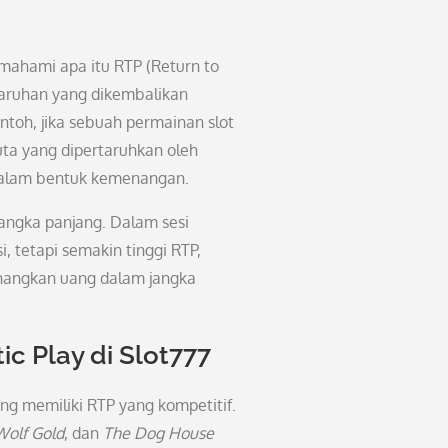
mahami apa itu RTP (Return to
l taruhan yang dikembalikan
toh, jika sebuah permainan slot
uta yang dipertaruhkan oleh
 dalam bentuk kemenangan.
jangka panjang. Dalam sesi
i, tetapi semakin tinggi RTP,
nangkan uang dalam jangka
c Play di Slot777
ng memiliki RTP yang kompetitif.
Wolf Gold
, dan
The Dog House