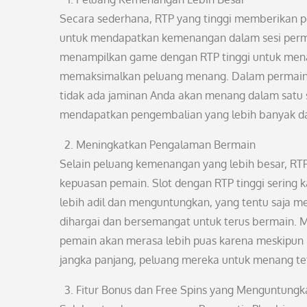
Secara sederhana, RTP yang tinggi memberikan p
untuk mendapatkan kemenangan dalam sesi perm
menampilkan game dengan RTP tinggi untuk mena
memaksimalkan peluang menang. Dalam permaina
tidak ada jaminan Anda akan menang dalam satu s
mendapatkan pengembalian yang lebih banyak da
Meningkatkan Pengalaman Bermain
Selain peluang kemenangan yang lebih besar, RTP
kepuasan pemain. Slot dengan RTP tinggi sering
lebih adil dan menguntungkan, yang tentu saja 
dihargai dan bersemangat untuk terus bermain. M
pemain akan merasa lebih puas karena meskipun
jangka panjang, peluang mereka untuk menang teta
Fitur Bonus dan Free Spins yang Menguntungk