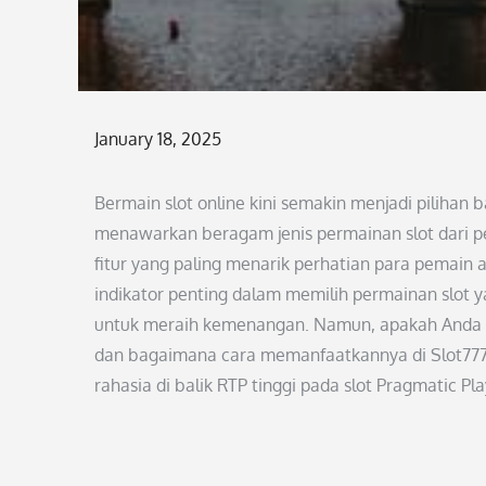
Posted
January 18, 2025
on
Bermain slot online kini semakin menjadi pilihan b
menawarkan beragam jenis permainan slot dari pe
fitur yang paling menarik perhatian para pemain a
indikator penting dalam memilih permainan slot y
untuk meraih kemenangan. Namun, apakah Anda 
dan bagaimana cara memanfaatkannya di Slot777?
rahasia di balik RTP tinggi pada slot Pragmatic Pla