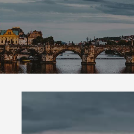
Skip
to
content