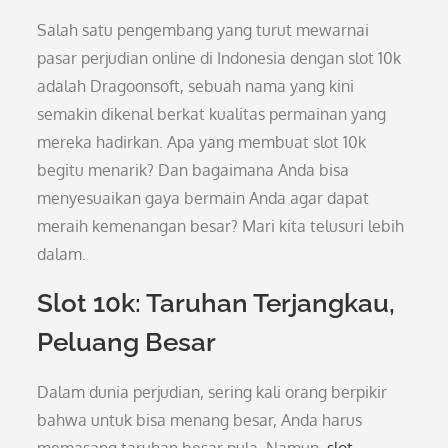
Salah satu pengembang yang turut mewarnai
pasar perjudian online di Indonesia dengan slot 10k
adalah Dragoonsoft, sebuah nama yang kini
semakin dikenal berkat kualitas permainan yang
mereka hadirkan. Apa yang membuat slot 10k
begitu menarik? Dan bagaimana Anda bisa
menyesuaikan gaya bermain Anda agar dapat
meraih kemenangan besar? Mari kita telusuri lebih
dalam.
Slot 10k: Taruhan Terjangkau,
Peluang Besar
Dalam dunia perjudian, sering kali orang berpikir
bahwa untuk bisa menang besar, Anda harus
memasang taruhan besar pula. Namun,
slot