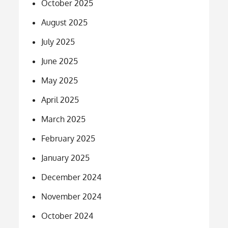
October 2025
August 2025
July 2025
June 2025
May 2025
April 2025
March 2025
February 2025
January 2025
December 2024
November 2024
October 2024