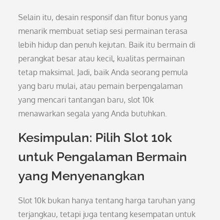
Selain itu, desain responsif dan fitur bonus yang
menarik membuat setiap sesi permainan terasa
lebih hidup dan penuh kejutan. Baik itu bermain di
perangkat besar atau kecil, kualitas permainan
tetap maksimal. Jadi, baik Anda seorang pemula
yang baru mulai, atau pemain berpengalaman
yang mencari tantangan baru, slot 10k
menawarkan segala yang Anda butuhkan.
Kesimpulan: Pilih Slot 10k
untuk Pengalaman Bermain
yang Menyenangkan
Slot 10k bukan hanya tentang harga taruhan yang
terjangkau, tetapi juga tentang kesempatan untuk