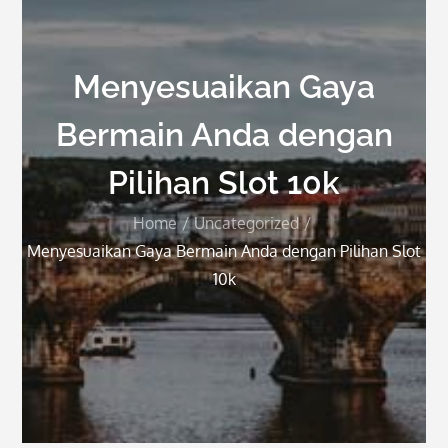
Menyesuaikan Gaya
Bermain Anda dengan
Pilihan Slot 10k
Home
Uncategorized
Menyesuaikan Gaya Bermain Anda dengan Pilihan Slot
10k