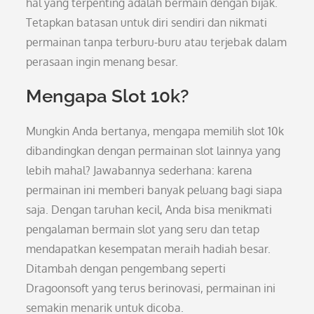
hal yang terpenting adalah bermain dengan bijak.
Tetapkan batasan untuk diri sendiri dan nikmati
permainan tanpa terburu-buru atau terjebak dalam
perasaan ingin menang besar.
Mengapa Slot 10k?
Mungkin Anda bertanya, mengapa memilih slot 10k
dibandingkan dengan permainan slot lainnya yang
lebih mahal? Jawabannya sederhana: karena
permainan ini memberi banyak peluang bagi siapa
saja. Dengan taruhan kecil, Anda bisa menikmati
pengalaman bermain slot yang seru dan tetap
mendapatkan kesempatan meraih hadiah besar.
Ditambah dengan pengembang seperti
Dragoonsoft yang terus berinovasi, permainan ini
semakin menarik untuk dicoba.