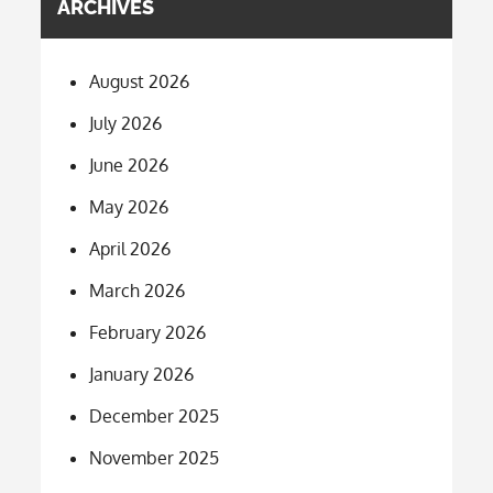
ARCHIVES
August 2026
July 2026
June 2026
May 2026
April 2026
March 2026
February 2026
January 2026
December 2025
November 2025