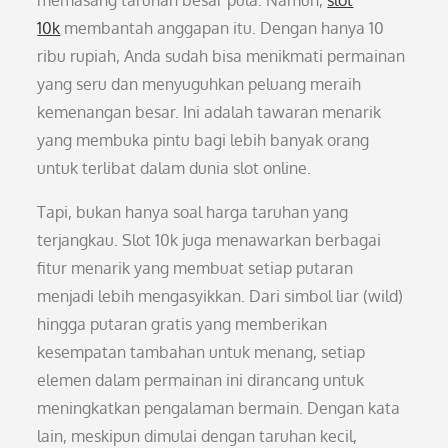
10k
membantah anggapan itu. Dengan hanya 10
ribu rupiah, Anda sudah bisa menikmati permainan
yang seru dan menyuguhkan peluang meraih
kemenangan besar. Ini adalah tawaran menarik
yang membuka pintu bagi lebih banyak orang
untuk terlibat dalam dunia slot online.
Tapi, bukan hanya soal harga taruhan yang
terjangkau. Slot 10k juga menawarkan berbagai
fitur menarik yang membuat setiap putaran
menjadi lebih mengasyikkan. Dari simbol liar (wild)
hingga putaran gratis yang memberikan
kesempatan tambahan untuk menang, setiap
elemen dalam permainan ini dirancang untuk
meningkatkan pengalaman bermain. Dengan kata
lain, meskipun dimulai dengan taruhan kecil,