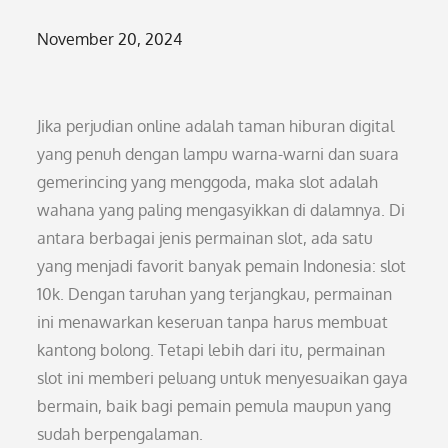
Posted
November 20, 2024
on
Jika perjudian online adalah taman hiburan digital
yang penuh dengan lampu warna-warni dan suara
gemerincing yang menggoda, maka slot adalah
wahana yang paling mengasyikkan di dalamnya. Di
antara berbagai jenis permainan slot, ada satu
yang menjadi favorit banyak pemain Indonesia: slot
10k. Dengan taruhan yang terjangkau, permainan
ini menawarkan keseruan tanpa harus membuat
kantong bolong. Tetapi lebih dari itu, permainan
slot ini memberi peluang untuk menyesuaikan gaya
bermain, baik bagi pemain pemula maupun yang
sudah berpengalaman.