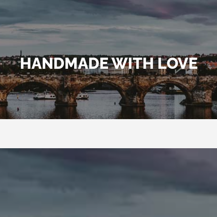
HANDMADE WITH LOVE