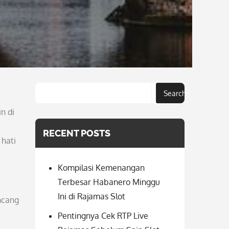
Search
n di
RECENT POSTS
 hati
Kompilasi Kemenangan
Terbesar Habanero Minggu
Ini di Rajamas Slot
ncang
Pentingnya Cek RTP Live