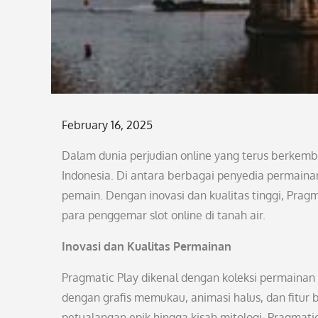
Posted
February 16, 2025
on
Dalam dunia perjudian online yang terus berkemba
Indonesia. Di antara berbagai penyedia permaina
pemain. Dengan inovasi dan kualitas tinggi, Prag
para penggemar slot online di tanah air.
Inovasi dan Kualitas Permainan
Pragmatic Play dikenal dengan koleksi permainan
dengan grafis memukau, animasi halus, dan fitur
petualangan epik hingga kisah mitologi, Pragmat