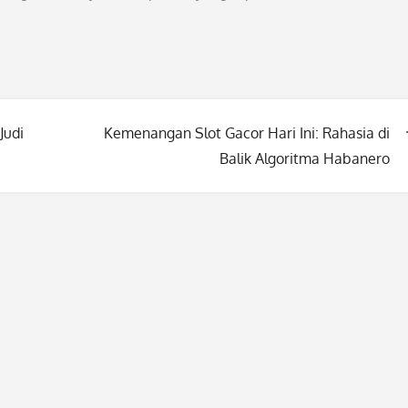
Judi
Kemenangan Slot Gacor Hari Ini: Rahasia di
Balik Algoritma Habanero