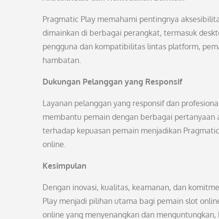
Pragmatic Play memahami pentingnya aksesibilit
dimainkan di berbagai perangkat, termasuk desk
pengguna dan kompatibilitas lintas platform, pe
hambatan.
Dukungan Pelanggan yang Responsif
Layanan pelanggan yang responsif dan profesiona
membantu pemain dengan berbagai pertanyaan a
terhadap kepuasan pemain menjadikan Pragmatic 
online.
Kesimpulan
Dengan inovasi, kualitas, keamanan, dan komitm
Play menjadi pilihan utama bagi pemain slot onli
online yang menyenangkan dan menguntungkan, Pr