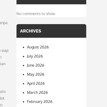
No comments to show.
tanpa
ARCHIVES
August 2026
 siap
July 2026
n
ian
June 2026
May 2026
April 2026
atic
March 2026
lot
February 2026
an