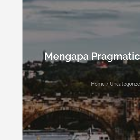
Mengapa Pragmatic P
Home
Uncategoriz