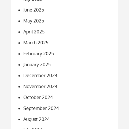
June 2025
May 2025
April 2025
March 2025
February 2025
January 2025
December 2024
November 2024
October 2024
September 2024
August 2024