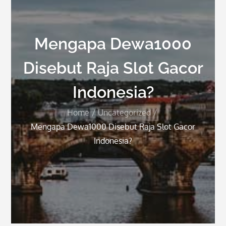
Mengapa Dewa1000
Disebut Raja Slot Gacor
Indonesia?
Home
Uncategorized
Mengapa Dewa1000 Disebut Raja Slot Gacor
Indonesia?