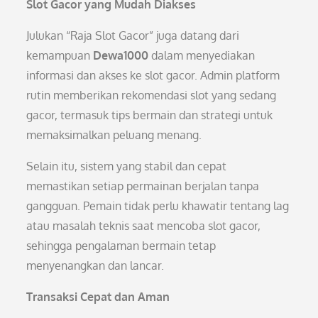
Slot Gacor yang Mudah Diakses
Julukan “Raja Slot Gacor” juga datang dari
kemampuan
Dewa1000
dalam menyediakan
informasi dan akses ke slot gacor. Admin platform
rutin memberikan rekomendasi slot yang sedang
gacor, termasuk tips bermain dan strategi untuk
memaksimalkan peluang menang.
Selain itu, sistem yang stabil dan cepat
memastikan setiap permainan berjalan tanpa
gangguan. Pemain tidak perlu khawatir tentang lag
atau masalah teknis saat mencoba slot gacor,
sehingga pengalaman bermain tetap
menyenangkan dan lancar.
Transaksi Cepat dan Aman