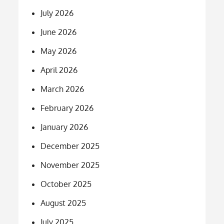
July 2026
June 2026
May 2026
April 2026
March 2026
February 2026
January 2026
December 2025
November 2025
October 2025
August 2025
July 2025