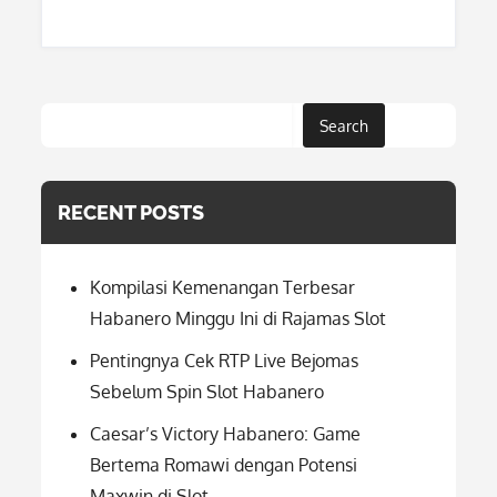
Search
RECENT POSTS
Kompilasi Kemenangan Terbesar
Habanero Minggu Ini di Rajamas Slot
Pentingnya Cek RTP Live Bejomas
Sebelum Spin Slot Habanero
Caesar’s Victory Habanero: Game
Bertema Romawi dengan Potensi
Maxwin di Slot