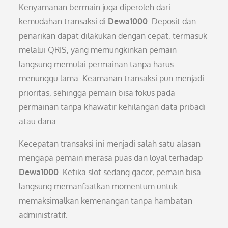
Kenyamanan bermain juga diperoleh dari
kemudahan transaksi di
Dewa1000
. Deposit dan
penarikan dapat dilakukan dengan cepat, termasuk
melalui QRIS, yang memungkinkan pemain
langsung memulai permainan tanpa harus
menunggu lama. Keamanan transaksi pun menjadi
prioritas, sehingga pemain bisa fokus pada
permainan tanpa khawatir kehilangan data pribadi
atau dana.
Kecepatan transaksi ini menjadi salah satu alasan
mengapa pemain merasa puas dan loyal terhadap
Dewa1000
. Ketika slot sedang gacor, pemain bisa
langsung memanfaatkan momentum untuk
memaksimalkan kemenangan tanpa hambatan
administratif.