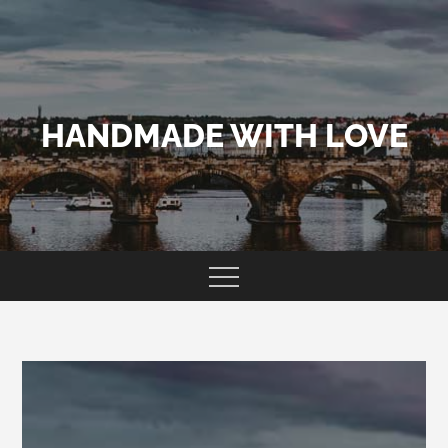
Skip
to
content
HANDMADE WITH LOVE