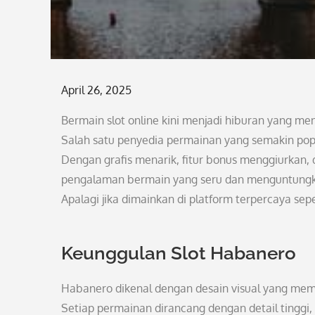
Posted
April 26, 2025
on
Bermain slot online kini menjadi hiburan yang m
Salah satu penyedia permainan yang semakin popu
Dengan grafis menarik, fitur bonus menggiurka
pengalaman bermain yang seru dan menguntung
Apalagi jika dimainkan di platform terpercaya sep
Keunggulan Slot Habanero
Habanero dikenal dengan desain visual yang me
Setiap permainan dirancang dengan detail tinggi,