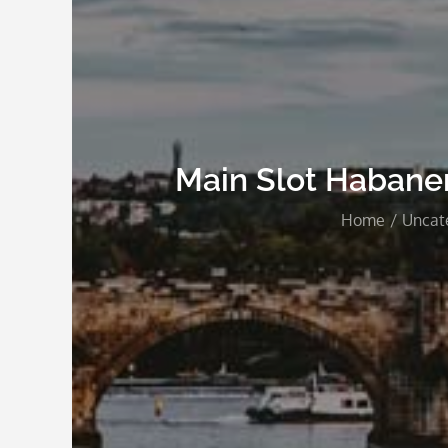
Main Slot Habaner
Home
Uncat