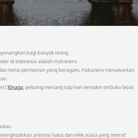
enyenangkan bagi banyak orang.
ler di Indonesia adalah Habanero.
n, dan tema permainan yang beragam, Habanero menawarkan
kan.
erti
10naga
, peluang menang tiap hari semakin terbuka lebar.
mukau.
 menghadirkan animasi halus dan efek suara yang imersif.