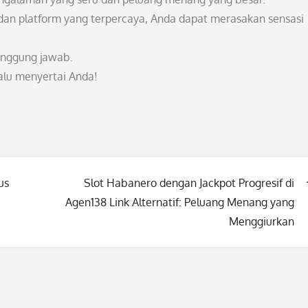
 dan platform yang terpercaya, Anda dapat merasakan sensasi
tanggung jawab.
lu menyertai Anda!
us
Slot Habanero dengan Jackpot Progresif di
Agen138 Link Alternatif: Peluang Menang yang
Menggiurkan