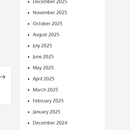
December 2025
November 2025
October 2025
August 2025
July 2025
June 2025
May 2025
April 2025
March 2025
February 2025
January 2025
December 2024