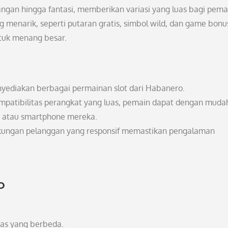
gan hingga fantasi, memberikan variasi yang luas bagi pema
 menarik, seperti putaran gratis, simbol wild, dan game bonu
ntuk menang besar.
nyediakan berbagai permainan slot dari Habanero.
atibilitas perangkat yang luas, pemain dapat dengan muda
, atau smartphone mereka.
ukungan pelanggan yang responsif memastikan pengalaman
o
itas yang berbeda.