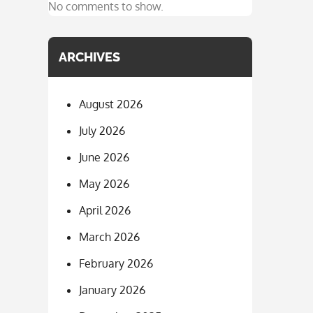
No comments to show.
ARCHIVES
August 2026
July 2026
June 2026
May 2026
April 2026
March 2026
February 2026
January 2026