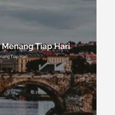
i Menang Tiap Hari
nang Tiap Hari