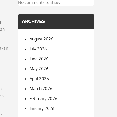
No comments to show.
ARCHIVES
g
kan
August 2026
akan
July 2026
June 2026
May 2026
April 2026
h
March 2026
an
February 2026
January 2026
e.