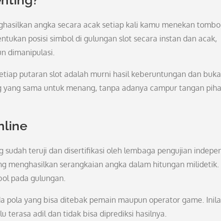
asilkan angka secara acak setiap kali kamu menekan tombo
ntukan posisi simbol di gulungan slot secara instan dan acak,
un dimanipulasi.
tiap putaran slot adalah murni hasil keberuntungan dan buk
ng yang sama untuk menang, tanpa adanya campur tangan pih
nline
sudah teruji dan disertifikasi oleh lembaga pengujian indepe
 menghasilkan serangkaian angka dalam hitungan milidetik.
bol pada gulungan.
da pola yang bisa ditebak pemain maupun operator game. Inil
lu terasa adil dan tidak bisa diprediksi hasilnya.