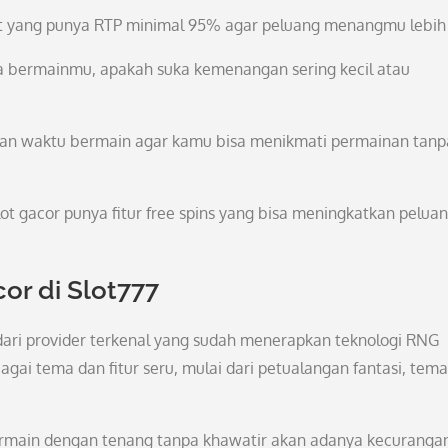
t yang punya RTP minimal 95% agar peluang menangmu lebih 
 bermainmu, apakah suka kemenangan sering kecil atau
an waktu bermain agar kamu bisa menikmati permainan tanp
ot gacor punya fitur free spins yang bisa meningkatkan pelua
or di Slot777
dari provider terkenal yang sudah menerapkan teknologi RNG
gai tema dan fitur seru, mulai dari petualangan fantasi, tema
ermain dengan tenang tanpa khawatir akan adanya kecuranga