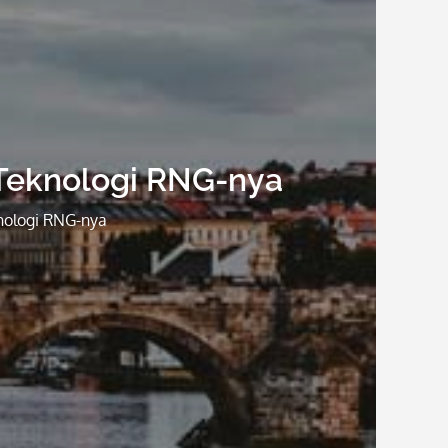
 Teknologi RNG-nya
knologi RNG-nya