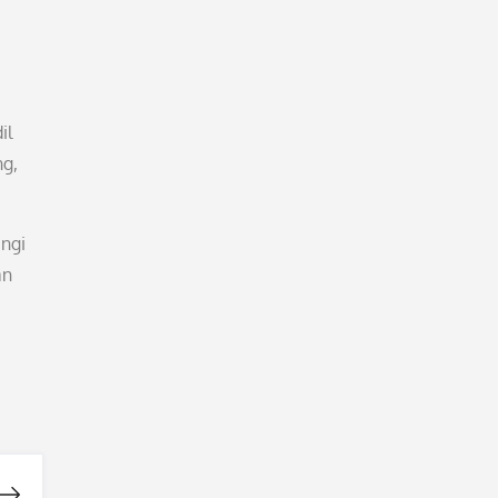
il
ng,
ngi
an