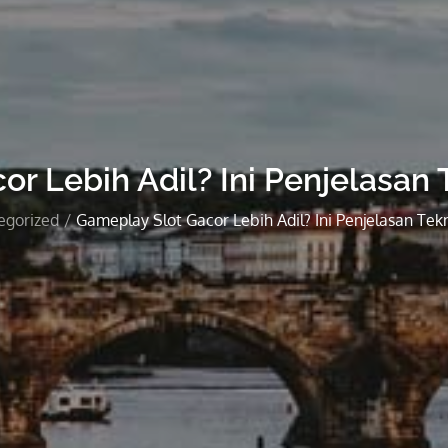
or Lebih Adil? Ini Penjelasan
egorized
Gameplay Slot Gacor Lebih Adil? Ini Penjelasan Te