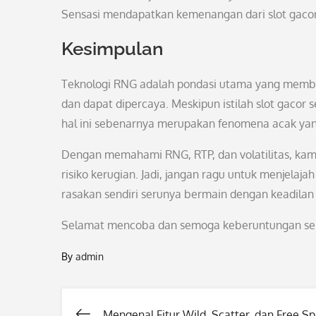
Sensasi mendapatkan kemenangan dari slot gacor 
Kesimpulan
Teknologi RNG adalah pondasi utama yang membuat
dan dapat dipercaya. Meskipun istilah slot gaco
hal ini sebenarnya merupakan fenomena acak yang 
Dengan memahami RNG, RTP, dan volatilitas, kam
risiko kerugian. Jadi, jangan ragu untuk menjelaj
rasakan sendiri serunya bermain dengan keadilan
Selamat mencoba dan semoga keberuntungan sela
By
admin
Mengenal Fitur Wild, Scatter, dan Free Sp