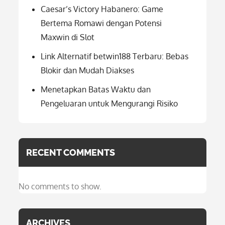
Caesar’s Victory Habanero: Game
Bertema Romawi dengan Potensi
Maxwin di Slot
Link Alternatif betwin188 Terbaru: Bebas
Blokir dan Mudah Diakses
Menetapkan Batas Waktu dan
Pengeluaran untuk Mengurangi Risiko
RECENT COMMENTS
No comments to show.
ARCHIVES