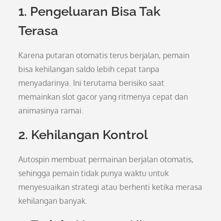
1. Pengeluaran Bisa Tak
Terasa
Karena putaran otomatis terus berjalan, pemain
bisa kehilangan saldo lebih cepat tanpa
menyadarinya. Ini terutama berisiko saat
memainkan slot gacor yang ritmenya cepat dan
animasinya ramai.
2. Kehilangan Kontrol
Autospin membuat permainan berjalan otomatis,
sehingga pemain tidak punya waktu untuk
menyesuaikan strategi atau berhenti ketika merasa
kehilangan banyak.