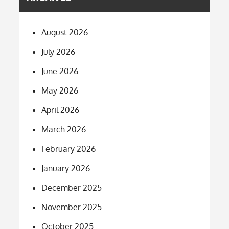
August 2026
July 2026
June 2026
May 2026
April 2026
March 2026
February 2026
January 2026
December 2025
November 2025
October 2025