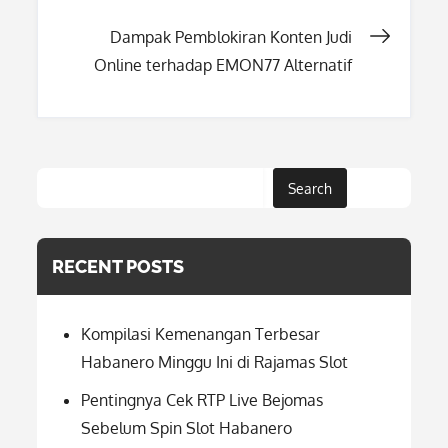
navigation
Dampak Pemblokiran Konten Judi
Online terhadap EMON77 Alternatif
Search
RECENT POSTS
Kompilasi Kemenangan Terbesar
Habanero Minggu Ini di Rajamas Slot
Pentingnya Cek RTP Live Bejomas
Sebelum Spin Slot Habanero