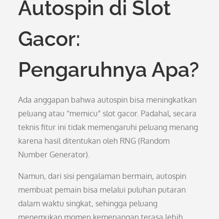
Autospin di Slot
Gacor:
Pengaruhnya Apa?
Ada anggapan bahwa autospin bisa meningkatkan
peluang atau “memicu” slot gacor. Padahal, secara
teknis fitur ini tidak memengaruhi peluang menang
karena hasil ditentukan oleh RNG (Random
Number Generator).
Namun, dari sisi pengalaman bermain, autospin
membuat pemain bisa melalui puluhan putaran
dalam waktu singkat, sehingga peluang
menemukan momen kemenangan terasa lebih