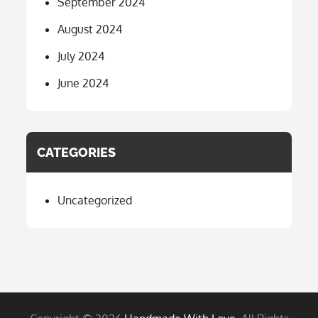
September 2024
August 2024
July 2024
June 2024
CATEGORIES
Uncategorized