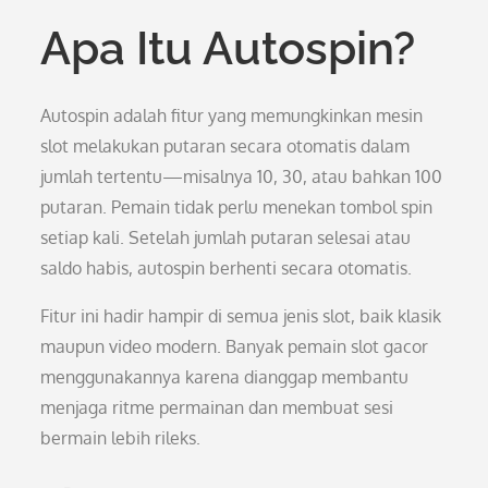
Apa Itu Autospin?
Autospin adalah fitur yang memungkinkan mesin
slot melakukan putaran secara otomatis dalam
jumlah tertentu—misalnya 10, 30, atau bahkan 100
putaran. Pemain tidak perlu menekan tombol spin
setiap kali. Setelah jumlah putaran selesai atau
saldo habis, autospin berhenti secara otomatis.
Fitur ini hadir hampir di semua jenis slot, baik klasik
maupun video modern. Banyak pemain slot gacor
menggunakannya karena dianggap membantu
menjaga ritme permainan dan membuat sesi
bermain lebih rileks.