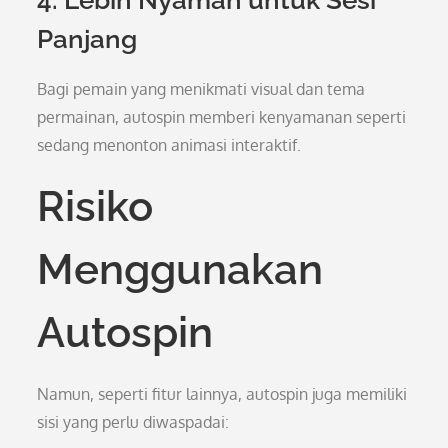
4. Lebih Nyaman untuk Sesi
Panjang
Bagi pemain yang menikmati visual dan tema
permainan, autospin memberi kenyamanan seperti
sedang menonton animasi interaktif.
Risiko
Menggunakan
Autospin
Namun, seperti fitur lainnya, autospin juga memiliki
sisi yang perlu diwaspadai: