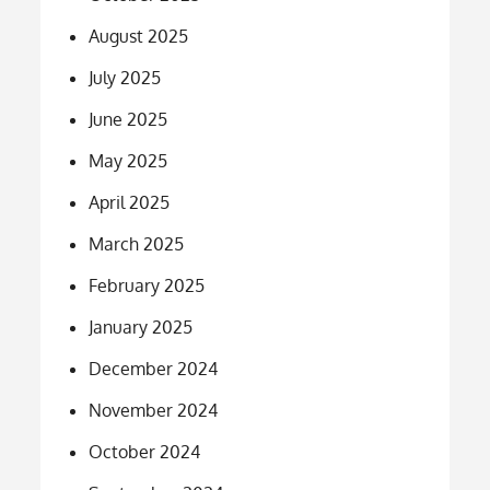
August 2025
July 2025
June 2025
May 2025
April 2025
March 2025
February 2025
January 2025
December 2024
November 2024
October 2024