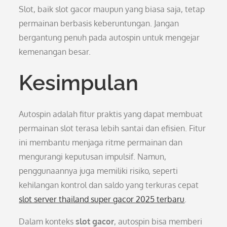
Slot, baik slot gacor maupun yang biasa saja, tetap
permainan berbasis keberuntungan. Jangan
bergantung penuh pada autospin untuk mengejar
kemenangan besar.
Kesimpulan
Autospin adalah fitur praktis yang dapat membuat
permainan slot terasa lebih santai dan efisien. Fitur
ini membantu menjaga ritme permainan dan
mengurangi keputusan impulsif. Namun,
penggunaannya juga memiliki risiko, seperti
kehilangan kontrol dan saldo yang terkuras cepat
slot server thailand super gacor 2025 terbaru
.
Dalam konteks
slot gacor
, autospin bisa memberi