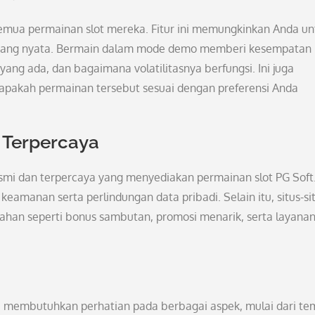
mua permainan slot mereka. Fitur ini memungkinkan Anda un
uang nyata. Bermain dalam mode demo memberi kesempatan
yang ada, dan bagaimana volatilitasnya berfungsi. Ini juga
akah permainan tersebut sesuai dengan preferensi Anda
n Terpercaya
esmi dan terpercaya yang menyediakan permainan slot PG Soft. 
keamanan serta perlindungan data pribadi. Selain itu, situs-si
bahan seperti bonus sambutan, promosi menarik, serta layana
da membutuhkan perhatian pada berbagai aspek, mulai dari te