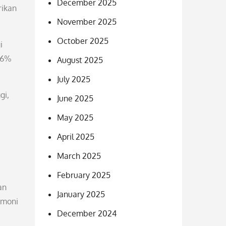
December 2025
rikan
November 2025
October 2025
i
 96%
August 2025
July 2025
gi,
June 2025
May 2025
April 2025
March 2025
February 2025
an
January 2025
imoni
December 2024