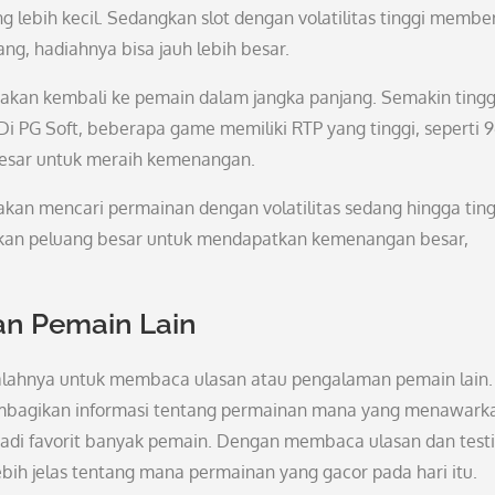
g lebih kecil. Sedangkan slot dengan volatilitas tinggi membe
ng, hadiahnya bisa jauh lebih besar.
g akan kembali ke pemain dalam jangka panjang. Semakin tingg
i PG Soft, beberapa game memiliki RTP yang tinggi, seperti
besar untuk meraih kemenangan.
 akan mencari permainan dengan volatilitas sedang hingga ting
arkan peluang besar untuk mendapatkan kemenangan besar,
an Pemain Lain
 salahnya untuk membaca ulasan atau pengalaman pemain lain.
membagikan informasi tentang permainan mana yang menawark
di favorit banyak pemain. Dengan membaca ulasan dan test
ih jelas tentang mana permainan yang gacor pada hari itu.