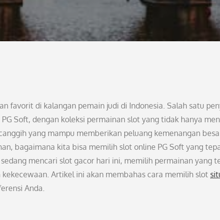
an favorit di kalangan pemain judi di Indonesia. Salah satu pe
 PG Soft, dengan koleksi permainan slot yang tidak hanya men
itur canggih yang mampu memberikan peluang kemenangan besa
n, bagaimana kita bisa memilih slot online PG Soft yang tep
 sedang mencari slot gacor hari ini, memilih permainan yang t
kekecewaan. Artikel ini akan membahas cara memilih slot
sit
erensi Anda.