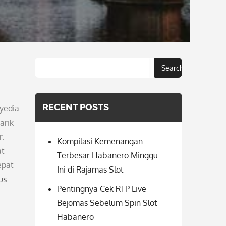
Search
RECENT POSTS
nyedia
arik
r.
Kompilasi Kemenangan
at
Terbesar Habanero Minggu
epat
Ini di Rajamas Slot
us
Pentingnya Cek RTP Live
Bejomas Sebelum Spin Slot
Habanero