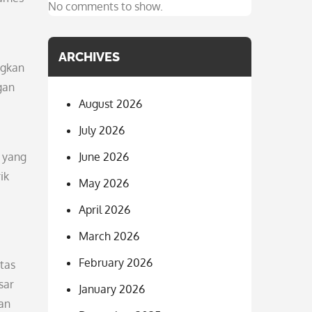
No comments to show.
ARCHIVES
ngkan
gan
August 2026
July 2026
r yang
June 2026
ik
May 2026
April 2026
March 2026
February 2026
tas
sar
January 2026
an