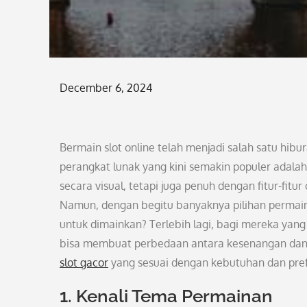
Posted
December 6, 2024
on
Bermain slot online telah menjadi salah satu hibur
perangkat lunak yang kini semakin populer adalah
secara visual, tetapi juga penuh dengan fitur-f
Namun, dengan begitu banyaknya pilihan permaina
untuk dimainkan? Terlebih lagi, bagi mereka yang
bisa membuat perbedaan antara kesenangan dan 
slot gacor
yang sesuai dengan kebutuhan dan pref
1. Kenali Tema Permainan