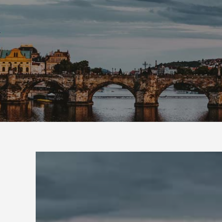
Skip
to
content