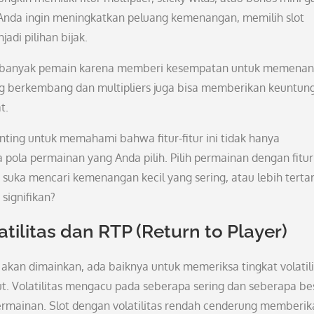
Anda ingin meningkatkan peluang kemenangan, memilih slot
di pilihan bijak.
 oleh banyak pemain karena memberi kesempatan untuk memena
ang berkembang dan multipliers juga bisa memberikan keuntun
t.
nting untuk memahami bahwa fitur-fitur ini tidak hanya
pola permainan yang Anda pilih. Pilih permainan dengan fitu
ka mencari kemenangan kecil yang sering, atau lebih tertar
signifikan?
tilitas dan RTP (Return to Player)
an dimainkan, ada baiknya untuk memeriksa tingkat volatili
ut. Volatilitas mengacu pada seberapa sering dan seberapa be
mainan. Slot dengan volatilitas rendah cenderung memberik