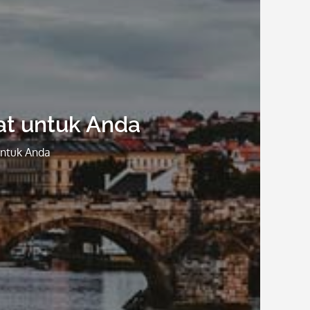
at untuk Anda
untuk Anda