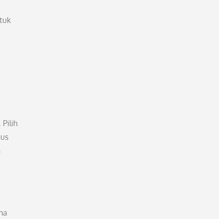
tuk
Pilih
tus
n
ma