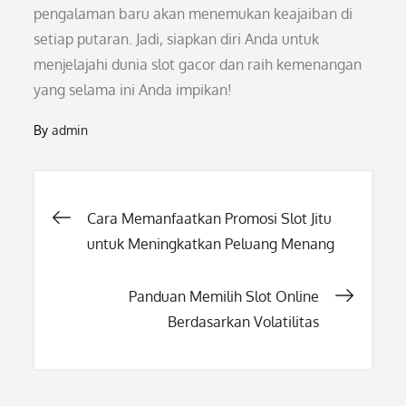
pengalaman baru akan menemukan keajaiban di
setiap putaran. Jadi, siapkan diri Anda untuk
menjelajahi dunia slot gacor dan raih kemenangan
yang selama ini Anda impikan!
By
admin
Post
Cara Memanfaatkan Promosi Slot Jitu
untuk Meningkatkan Peluang Menang
navigation
Panduan Memilih Slot Online
Berdasarkan Volatilitas