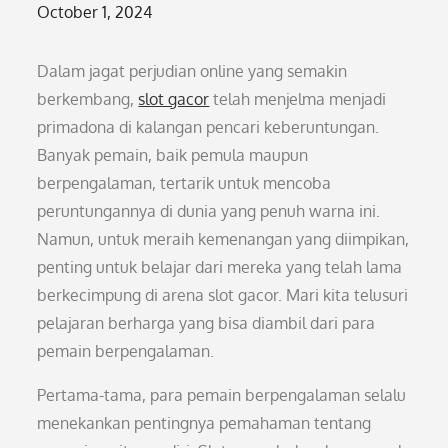
Posted
October 1, 2024
on
Dalam jagat perjudian online yang semakin
berkembang,
slot gacor
telah menjelma menjadi
primadona di kalangan pencari keberuntungan.
Banyak pemain, baik pemula maupun
berpengalaman, tertarik untuk mencoba
peruntungannya di dunia yang penuh warna ini.
Namun, untuk meraih kemenangan yang diimpikan,
penting untuk belajar dari mereka yang telah lama
berkecimpung di arena slot gacor. Mari kita telusuri
pelajaran berharga yang bisa diambil dari para
pemain berpengalaman.
Pertama-tama, para pemain berpengalaman selalu
menekankan pentingnya pemahaman tentang