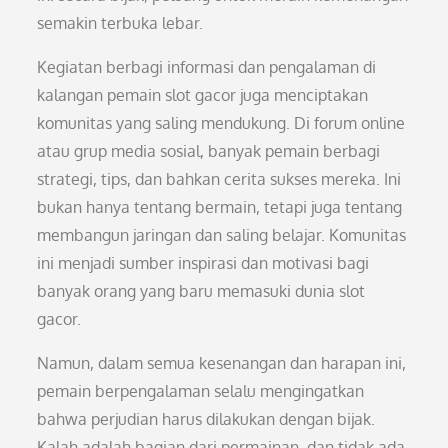
semakin terbuka lebar.
Kegiatan berbagi informasi dan pengalaman di
kalangan pemain slot gacor juga menciptakan
komunitas yang saling mendukung. Di forum online
atau grup media sosial, banyak pemain berbagi
strategi, tips, dan bahkan cerita sukses mereka. Ini
bukan hanya tentang bermain, tetapi juga tentang
membangun jaringan dan saling belajar. Komunitas
ini menjadi sumber inspirasi dan motivasi bagi
banyak orang yang baru memasuki dunia slot
gacor.
Namun, dalam semua kesenangan dan harapan ini,
pemain berpengalaman selalu mengingatkan
bahwa perjudian harus dilakukan dengan bijak.
Kalah adalah bagian dari permainan, dan tidak ada