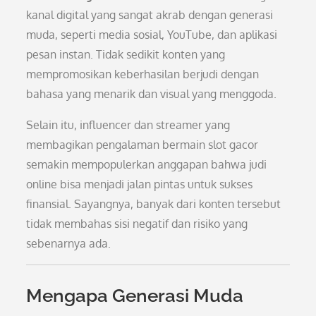
kanal digital yang sangat akrab dengan generasi
muda, seperti media sosial, YouTube, dan aplikasi
pesan instan. Tidak sedikit konten yang
mempromosikan keberhasilan berjudi dengan
bahasa yang menarik dan visual yang menggoda.
Selain itu, influencer dan streamer yang
membagikan pengalaman bermain slot gacor
semakin mempopulerkan anggapan bahwa judi
online bisa menjadi jalan pintas untuk sukses
finansial. Sayangnya, banyak dari konten tersebut
tidak membahas sisi negatif dan risiko yang
sebenarnya ada.
Mengapa Generasi Muda