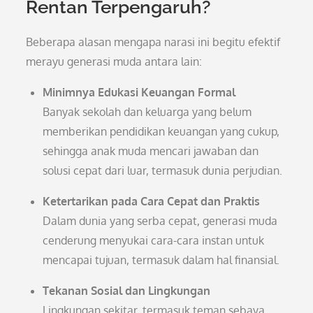
Rentan Terpengaruh?
Beberapa alasan mengapa narasi ini begitu efektif
merayu generasi muda antara lain:
Minimnya Edukasi Keuangan Formal
Banyak sekolah dan keluarga yang belum
memberikan pendidikan keuangan yang cukup,
sehingga anak muda mencari jawaban dan
solusi cepat dari luar, termasuk dunia perjudian.
Ketertarikan pada Cara Cepat dan Praktis
Dalam dunia yang serba cepat, generasi muda
cenderung menyukai cara-cara instan untuk
mencapai tujuan, termasuk dalam hal finansial.
Tekanan Sosial dan Lingkungan
Lingkungan sekitar, termasuk teman sebaya,