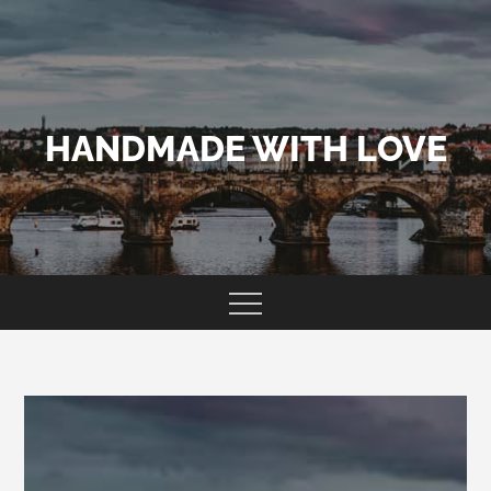
Skip
to
content
HANDMADE WITH LOVE