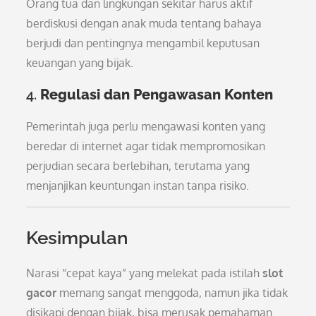
Orang tua dan lingkungan sekitar harus aktif
berdiskusi dengan anak muda tentang bahaya
berjudi dan pentingnya mengambil keputusan
keuangan yang bijak.
4.
Regulasi dan Pengawasan Konten
Pemerintah juga perlu mengawasi konten yang
beredar di internet agar tidak mempromosikan
perjudian secara berlebihan, terutama yang
menjanjikan keuntungan instan tanpa risiko.
Kesimpulan
Narasi “cepat kaya” yang melekat pada istilah
slot
gacor
memang sangat menggoda, namun jika tidak
disikapi dengan bijak, bisa merusak pemahaman