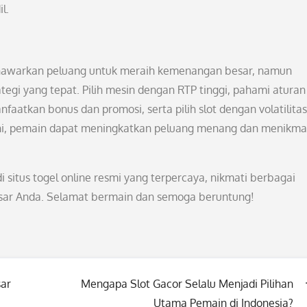
l.
 menawarkan peluang untuk meraih kemenangan besar, namun
gi yang tepat. Pilih mesin dengan RTP tinggi, pahami aturan
nfaatkan bonus dan promosi, serta pilih slot dengan volatilitas
 ini, pemain dapat meningkatkan peluang menang dan menikma
di situs togel online resmi yang terpercaya, nikmati berbagai
esar Anda. Selamat bermain dan semoga beruntung!
sar
Mengapa Slot Gacor Selalu Menjadi Pilihan
Utama Pemain di Indonesia?