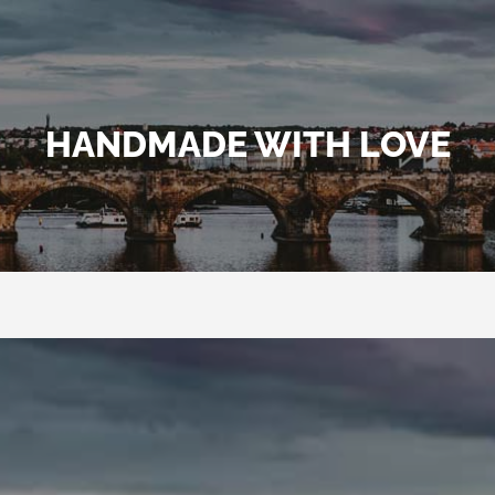
HANDMADE WITH LOVE