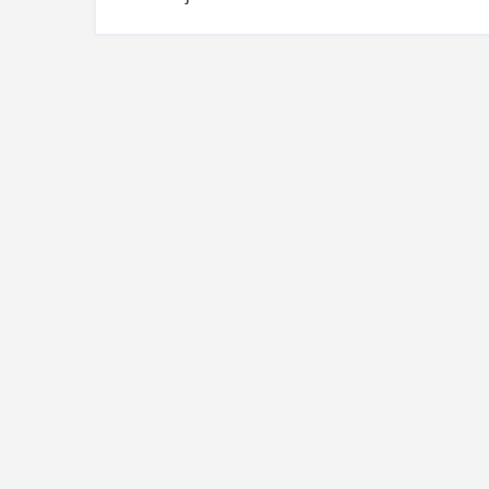
navigation