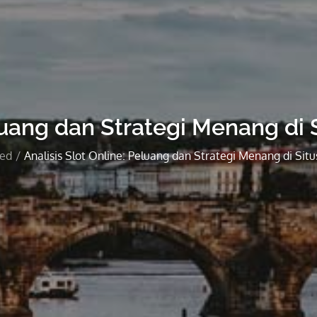
eluang dan Strategi Menang di 
zed
Analisis Slot Online: Peluang dan Strategi Menang di Sit