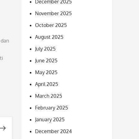
December 2025
November 2025
October 2025
August 2025
 dan
July 2025
ti
June 2025
May 2025
April 2025
March 2025
February 2025
January 2025
December 2024